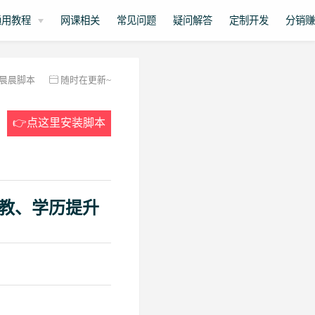
通用教程
网课相关
常见问题
疑问解答
定制开发
分销
晨晨脚本
随时在更新~
👉点这里安装脚本
教、学历提升