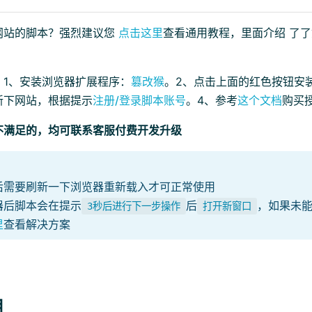
网站的脚本？强烈建议您
点击这里
查看通用教程，里面介绍 了
：1、安装浏览器扩展程序：
篡改猴
。2、点击上面的红色按钮安
新下网站，根据提示
注册/登录脚本账号
。4、参考
这个文档
购买
不满足的，均可联系客服付费开发升级
后需要刷新一下浏览器重新载入才可正常使用
器后脚本会在提示
后
，如果未
3秒后进行下一步操作
打开新窗口
里
查看解决方案
用