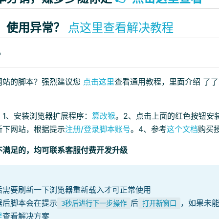
、使用异常？
点这里查看解决教程
？
网站的脚本？强烈建议您
点击这里
查看通用教程，里面介绍 了
：1、安装浏览器扩展程序：
篡改猴
。2、点击上面的红色按钮安
新下网站，根据提示
注册/登录脚本账号
。4、参考
这个文档
购买
不满足的，均可联系客服付费开发升级
后需要刷新一下浏览器重新载入才可正常使用
器后脚本会在提示
后
，如果未
3秒后进行下一步操作
打开新窗口
里
查看解决方案