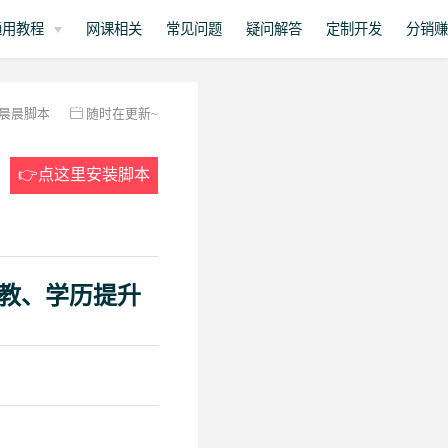
通用教程
网课相关
常见问题
疑问解答
定制开发
分销
晨晨脚本
随时在更新~
👉点这里安装脚本
教、学历提升