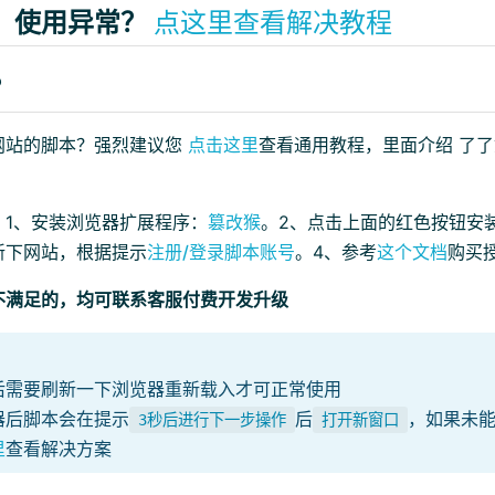
、使用异常？
点这里查看解决教程
？
网站的脚本？强烈建议您
点击这里
查看通用教程，里面介绍 了
：1、安装浏览器扩展程序：
篡改猴
。2、点击上面的红色按钮安
新下网站，根据提示
注册/登录脚本账号
。4、参考
这个文档
购买
不满足的，均可联系客服付费开发升级
后需要刷新一下浏览器重新载入才可正常使用
器后脚本会在提示
后
，如果未
3秒后进行下一步操作
打开新窗口
里
查看解决方案