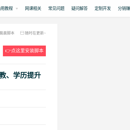
通用教程
网课相关
常见问题
疑问解答
定制开发
分销
晨晨脚本
随时在更新~
👉点这里安装脚本
教、学历提升