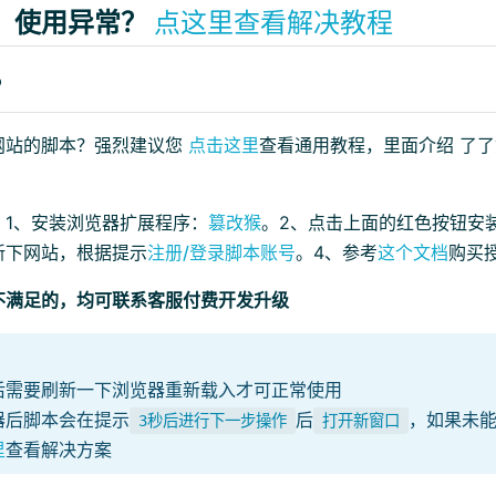
、使用异常？
点这里查看解决教程
？
网站的脚本？强烈建议您
点击这里
查看通用教程，里面介绍 了
：1、安装浏览器扩展程序：
篡改猴
。2、点击上面的红色按钮安
新下网站，根据提示
注册/登录脚本账号
。4、参考
这个文档
购买
不满足的，均可联系客服付费开发升级
后需要刷新一下浏览器重新载入才可正常使用
器后脚本会在提示
后
，如果未
3秒后进行下一步操作
打开新窗口
里
查看解决方案