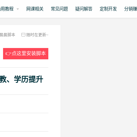
通用教程
网课相关
常见问题
疑问解答
定制开发
分销
晨晨脚本
随时在更新~
👉点这里安装脚本
教、学历提升