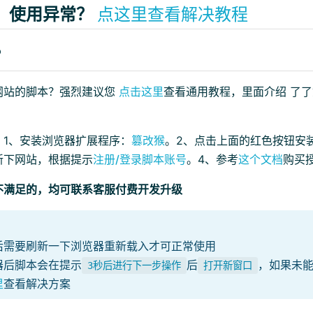
、使用异常？
点这里查看解决教程
？
网站的脚本？强烈建议您
点击这里
查看通用教程，里面介绍 了
：1、安装浏览器扩展程序：
篡改猴
。2、点击上面的红色按钮安
新下网站，根据提示
注册/登录脚本账号
。4、参考
这个文档
购买
不满足的，均可联系客服付费开发升级
后需要刷新一下浏览器重新载入才可正常使用
器后脚本会在提示
后
，如果未
3秒后进行下一步操作
打开新窗口
里
查看解决方案