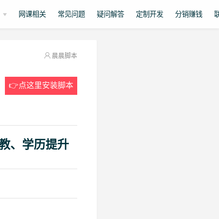
网课相关
常见问题
疑问解答
定制开发
分销赚钱
晨晨脚本
👉点这里安装脚本
教、学历提升