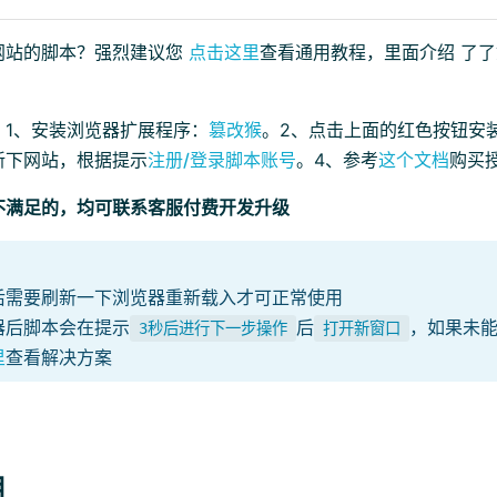
网站的脚本？强烈建议您
点击这里
查看通用教程，里面介绍 了
：1、安装浏览器扩展程序：
篡改猴
。2、点击上面的红色按钮安
新下网站，根据提示
注册/登录脚本账号
。4、参考
这个文档
购买
不满足的，均可联系客服付费开发升级
后需要刷新一下浏览器重新载入才可正常使用
器后脚本会在提示
后
，如果未
3秒后进行下一步操作
打开新窗口
里
查看解决方案
用