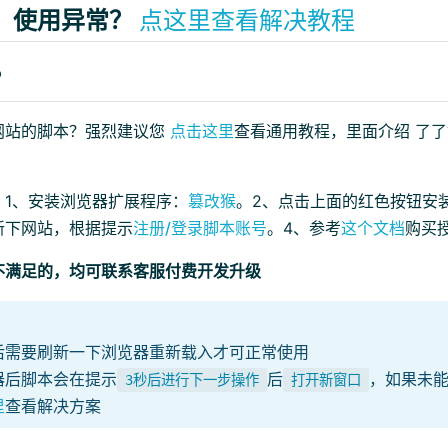
、使用异常？
点这里查看解决教程
？
网站的脚本？强烈建议您
点击这里
查看通用教程，里面介绍 了
：1、安装浏览器扩展程序：
篡改猴
。2、点击上面的红色按钮安
新下网站，根据提示
注册/登录脚本账号
。4、参考
这个文档
购买
不满足的，均可联系客服付费开发升级
后需要刷新一下浏览器重新载入才可正常使用
器后脚本会在提示
后
，如果未
3秒后进行下一步操作
打开新窗口
里
查看解决方案