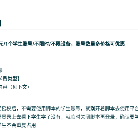
用
 元/1个学生账号/不限时/不限设备，账号数量多价格可优惠
课
学员类型】
内容（见下文）
购买授权后，不需要使用脚本的学生账号，就别开着脚本去使用平
要登录上去看下学生学了没有，就临时关闭脚本再登录，确认要
学生不会重复占用