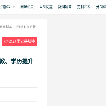
通用教程
网课相关
常见问题
疑问解答
定制开发
分销
晨晨脚本
随时在更新~
👉点这里安装脚本
教、学历提升