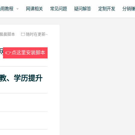
通用教程
网课相关
常见问题
疑问解答
定制开发
分销
晨晨脚本
随时在更新~
网
👉点这里安装脚本
教、学历提升