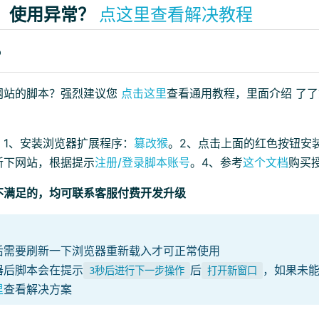
、使用异常？
点这里查看解决教程
？
网站的脚本？强烈建议您
点击这里
查看通用教程，里面介绍 了
：1、安装浏览器扩展程序：
篡改猴
。2、点击上面的红色按钮安
新下网站，根据提示
注册/登录脚本账号
。4、参考
这个文档
购买
不满足的，均可联系客服付费开发升级
后需要刷新一下浏览器重新载入才可正常使用
器后脚本会在提示
后
，如果未
3秒后进行下一步操作
打开新窗口
里
查看解决方案