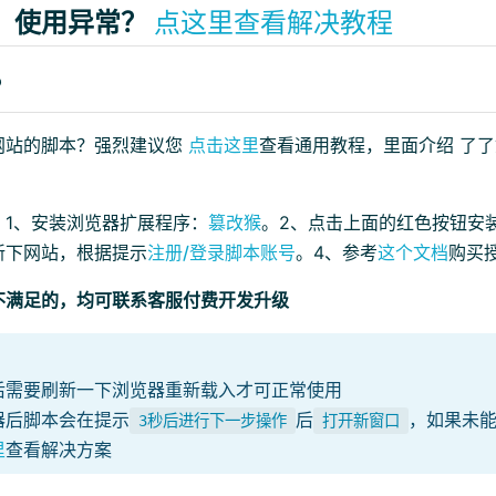
、使用异常？
点这里查看解决教程
？
网站的脚本？强烈建议您
点击这里
查看通用教程，里面介绍 了
：1、安装浏览器扩展程序：
篡改猴
。2、点击上面的红色按钮安
新下网站，根据提示
注册/登录脚本账号
。4、参考
这个文档
购买
不满足的，均可联系客服付费开发升级
后需要刷新一下浏览器重新载入才可正常使用
器后脚本会在提示
后
，如果未
3秒后进行下一步操作
打开新窗口
里
查看解决方案