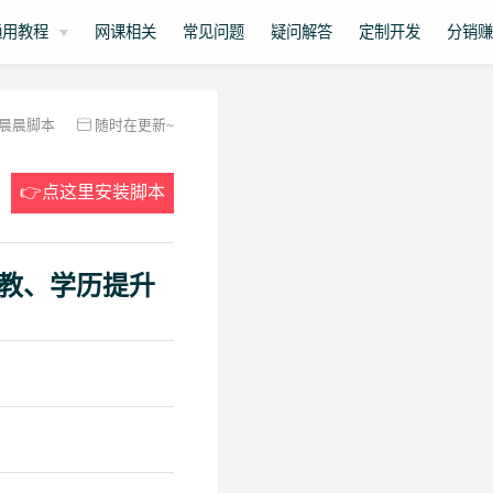
通用教程
网课相关
常见问题
疑问解答
定制开发
分销
晨晨脚本
随时在更新~
👉点这里安装脚本
教、学历提升