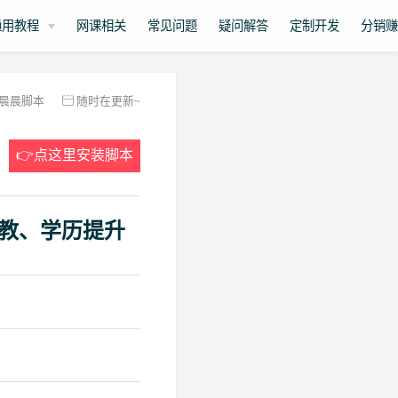
通用教程
网课相关
常见问题
疑问解答
定制开发
分销
晨晨脚本
随时在更新~
👉点这里安装脚本
教、学历提升