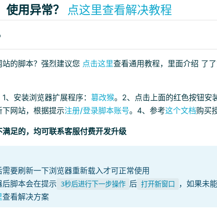
、使用异常？
点这里查看解决教程
？
网站的脚本？强烈建议您
点击这里
查看通用教程，里面介绍 了
：1、安装浏览器扩展程序：
篡改猴
。2、点击上面的红色按钮安
新下网站，根据提示
注册/登录脚本账号
。4、参考
这个文档
购买
不满足的，均可联系客服付费开发升级
后需要刷新一下浏览器重新载入才可正常使用
器后脚本会在提示
后
，如果未
3秒后进行下一步操作
打开新窗口
里
查看解决方案